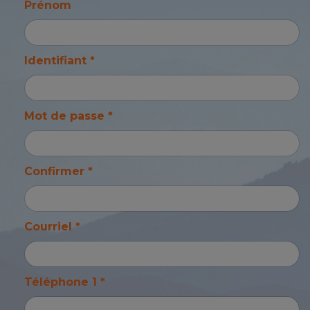
Prénom
Identifiant *
Mot de passe *
Confirmer *
Courriel *
Téléphone 1 *